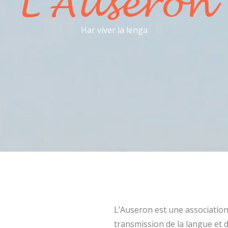
L’Auseron
Har víver la lenga
L’Auseron est une associatio
transmission de la langue et