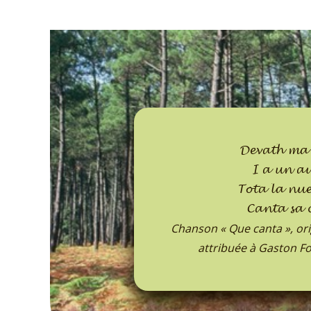
Devath ma 
I a un a
Tota la nue
Canta sa 
Chanson « Que canta », or
attribuée à Gaston F