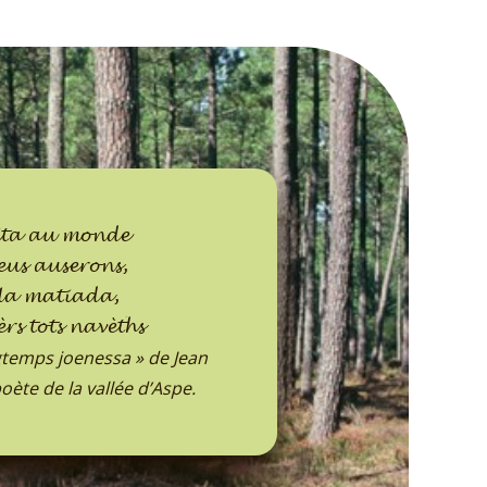
vita au monde
eus auserons,
la matiada,
rs tots navèths
gtemps joenessa » de Jean
poète de la vallée d’Aspe.