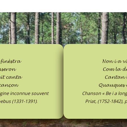
finèstra
Non i a 
useron
Com la d
it canta
Cantan 
cançon
Quauques è
igine inconnue souvent
Chanson « Be i a lon
oebus (1331-1391)
.
Priat, (1752-1842), 