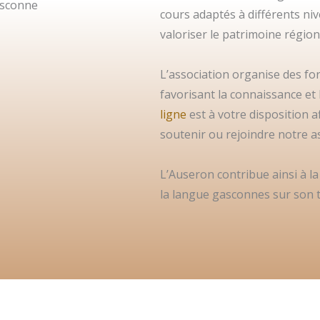
gasconne
cours adaptés à différents niv
valoriser le patrimoine région
L’association organise des for
favorisant la connaissance et
ligne
est à votre disposition af
soutenir ou rejoindre notre a
L’Auseron contribue ainsi à la 
la langue gasconnes sur son te